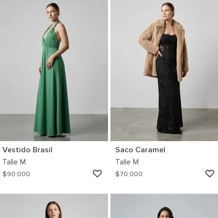
WISHLIST
Vestido Brasil
Saco Caramel
Talle
M
Talle
M
AGREGAR
$
90.000
$
70.000
A
MI
WISHLIST