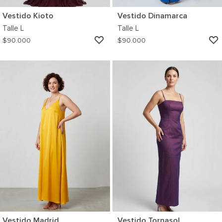
Vestido Kioto
Vestido Dinamarca
Talle
L
Talle
L
AGREGAR
$
90.000
$
90.000
A
MI
WISHLIST
Vestido Madrid
Vestido Tornasol