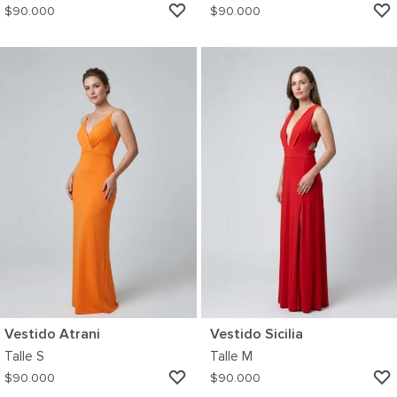
AGREGAR
$
90.000
$
90.000
A
MI
WISHLIST
Vestido Atrani
Vestido Sicilia
Talle
S
Talle
M
AGREGAR
$
90.000
$
90.000