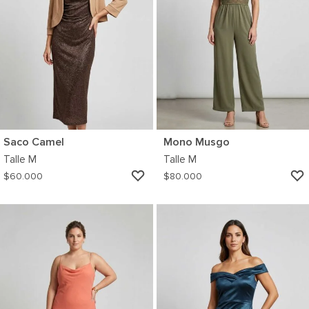
Saco Camel
Mono Musgo
Talle
M
Talle
M
AGREGAR
$
60.000
$
80.000
A
MI
WISHLIST