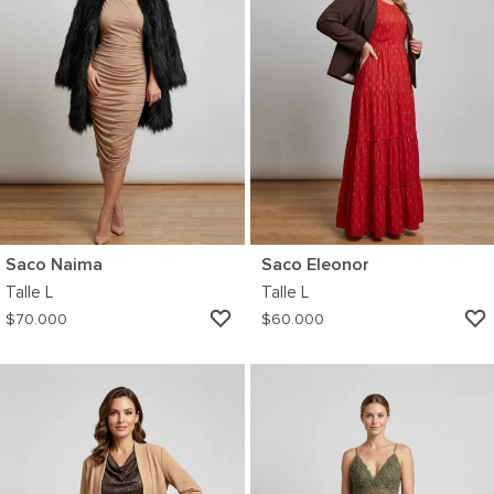
Saco Naima
Saco Eleonor
Talle
L
Talle
L
AGREGAR
$
70.000
$
60.000
A
MI
WISHLIST