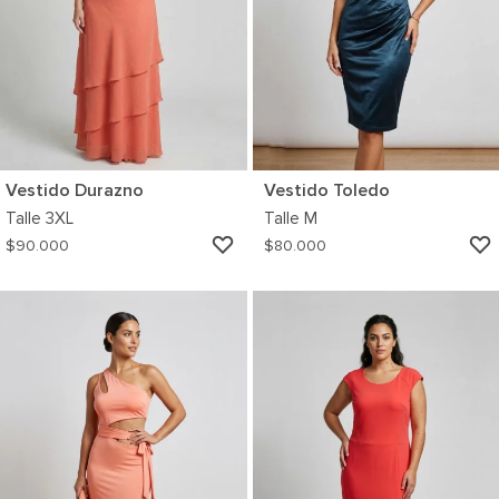
Vestido Durazno
Vestido Toledo
Talle
3XL
Talle
M
AGREGAR
$
90.000
$
80.000
A
MI
WISHLIST