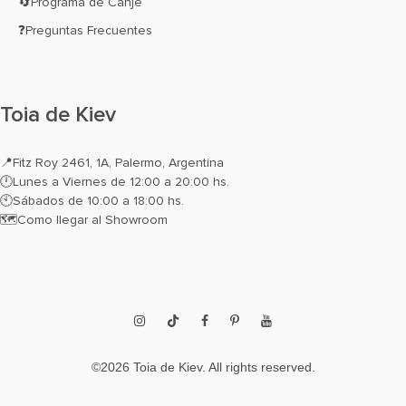
🔄Programa de Canje
❓Preguntas Frecuentes
Toia de Kiev
📍
Fitz Roy 2461, 1A, Palermo, Argentina
🕛Lunes a Viernes de 12:00 a 20:00 hs.
🕙Sábados de 10:00 a 18:00 hs.
🗺️
Como llegar al Showroom
Instagram
TikTok
Facebook
Pinterest
YouTube
©2026 Toia de Kiev. All rights reserved.