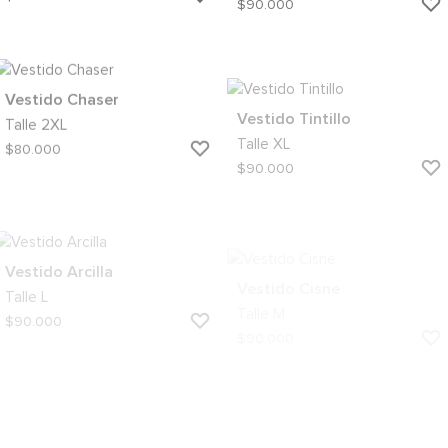
A
MI
WISHLIST
Vestido Chaser
Vestido Tintillo
Talle
2XL
Talle
XL
AGREGAR
$
80.000
$
90.000
A
MI
WISHLIST
Vestido Arcilla
Vestido Cisne
Talle
L
Talle
M
AGREGAR
$
90.000
$
90.000
A
MI
WISHLIST
Vestido Borgoña
Vestido Manuela
Talle
L
Talle
2XL
AGREGAR
$
90.000
$
90.000
A
MI
WISHLIST