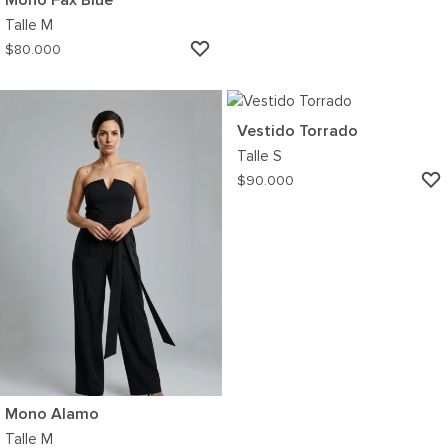
Mono Fax Blue
Talle
M
AGREGAR
$
80.000
A
MI
WISHLIST
Vestido Torrado
Talle
S
$
90.000
Mono Alamo
Talle
M