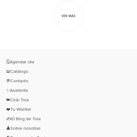
VER MÁS
🗓️Agendar cita
📖Catálogo
💬Contacto
✨Asistente
👑Club Toia
❤️Tu Wishlist
✍El Blog de Toia
👤Sobre nosotras