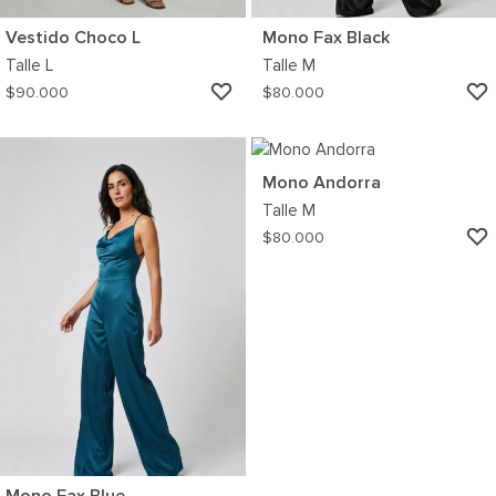
Vestido Choco L
Mono Fax Black
Talle
L
Talle
M
AGREGAR
$
90.000
$
80.000
A
MI
WISHLIST
Mono Andorra
Talle
M
$
80.000