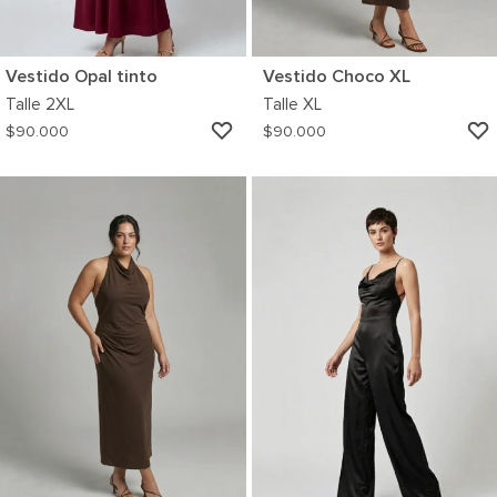
Vestido Opal tinto
Vestido Choco XL
Talle
2XL
Talle
XL
AGREGAR
$
90.000
$
90.000
A
MI
WISHLIST