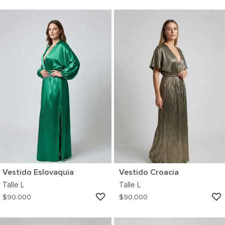
A
MI
WISHLIST
Vestido Eslovaquia
Vestido Croacia
Talle
L
Talle
L
AGREGAR
$
90.000
$
90.000
A
MI