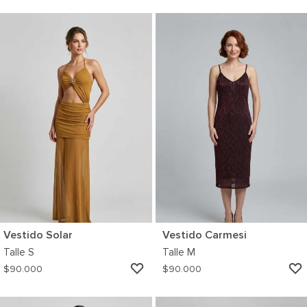
A
MI
WISHLIST
Vestido Solar
Vestido Carmesi
Talle
S
Talle
M
AGREGAR
$
90.000
$
90.000
A
MI