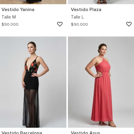
Vestido Yanina
Vestido Plaza
Talle
M
Talle
L
AGREGAR
$
90.000
$
90.000
A
MI
WISHLIST
Vestido Barcelona
Vestido Asus