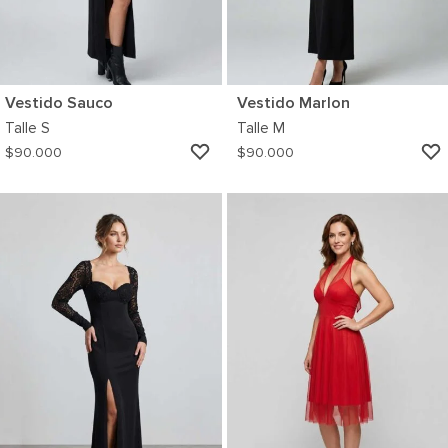
Vestido Sauco
Vestido Marlon
Talle
S
Talle
M
AGREGAR
$
90.000
$
90.000
A
MI
WISHLIST