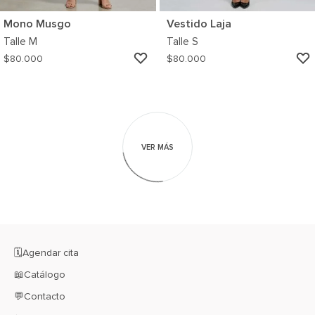
Mono Musgo
Vestido Laja
Talle
M
Talle
S
AGREGAR
$
80.000
$
80.000
A
MI
WISHLIST
VER MÁS
🗓️Agendar cita
📖Catálogo
💬Contacto