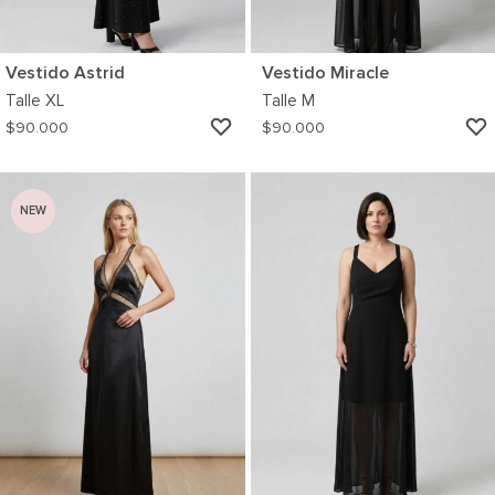
Vestido Astrid
Vestido Miracle
Talle
XL
Talle
M
AGREGAR
$
90.000
$
90.000
A
MI
WISHLIST
NEW