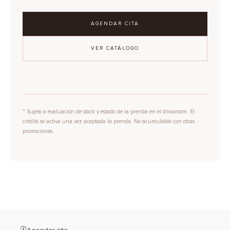
AGENDAR CITA
VER CATÁLOGO
* Sujeto a evaluación de stock y estado de la prenda en el showroom. El
crédito se activa una vez aceptada la prenda. No acumulable con otras
promociones.