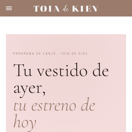
PROGRAMA DE CANJE · TOIA DE KIEV
Toia de Kiev - P
Tu vestido de
ayer,
tu estreno de
hoy