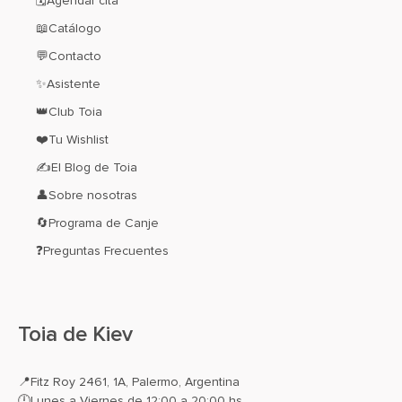
🗓️Agendar cita
📖Catálogo
💬Contacto
✨Asistente
👑Club Toia
❤️Tu Wishlist
✍El Blog de Toia
👤Sobre nosotras
🔄Programa de Canje
❓Preguntas Frecuentes
Toia de Kiev
📍
Fitz Roy 2461, 1A, Palermo, Argentina
🕛Lunes a Viernes de 12:00 a 20:00 hs.