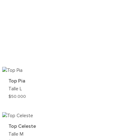
Top Pia
Talle
L
$
50.000
AR
AGREGAR
A
MI
Top Celeste
ST
WISHLIST
Talle
M