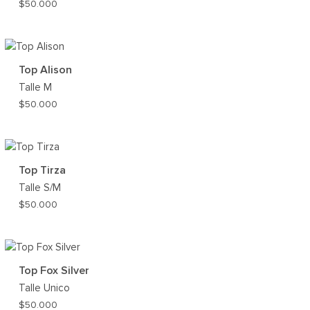
$
50.000
AR
AGREGAR
A
MI
Top Alison
ST
WISHLIST
Talle
M
$
50.000
AR
AGREGAR
A
MI
Top Tirza
ST
WISHLIST
Talle
S/M
$
50.000
AR
AGREGAR
A
MI
Top Fox Silver
ST
WISHLIST
Talle
Unico
$
50.000