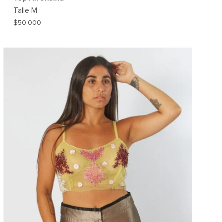
Talle
M
$
50.000
AR
AGREGAR
A
MI
ST
WISHLIST