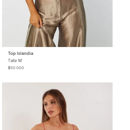
Top Islandia
Talle
M
$
50.000
AR
AGREGAR
A
MI
ST
WISHLIST