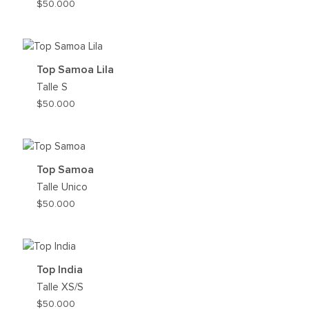
$
50.000
REGAR
AGREG
A
MI
Top Samoa Lila
HLIST
WISHLI
Talle
S
$
50.000
REGAR
AGREG
A
MI
Top Samoa
HLIST
WISHLI
Talle
Unico
$
50.000
REGAR
AGREG
A
MI
Top India
HLIST
WISHLI
Talle
XS/S
$
50.000