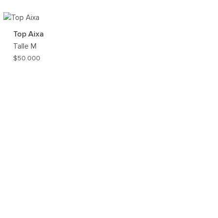
AR
AGREGAR
A
MI
Top Aixa
ST
WISHLIST
Talle
M
$
50.000
AR
AGREGAR
A
MI
ST
WISHLIST