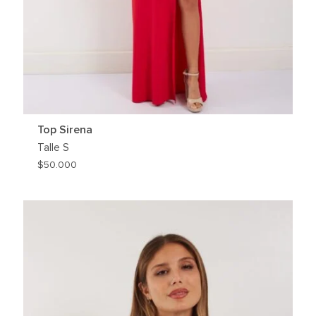
Top Sirena
Talle
S
$
50.000
REGAR
AGREG
A
MI
HLIST
WISHLI