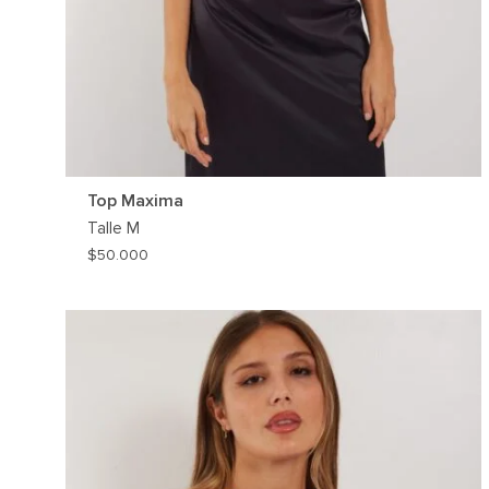
Top Maxima
Talle
M
$
50.000
AG
A
MI
WIS