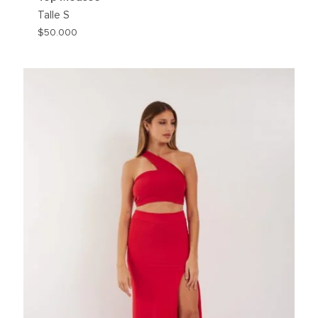
Talle
S
$
50.000
REGAR
AGREG
A
MI
HLIST
WISHLI