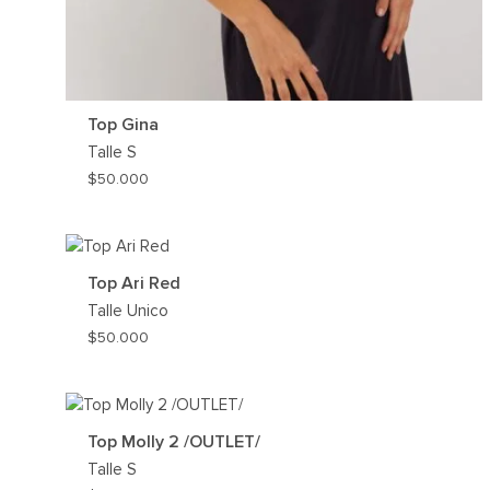
Top Gina
Talle
S
$
50.000
AG
A
MI
Top Ari Red
WIS
Talle
Unico
$
50.000
AG
A
MI
Top Molly 2 /OUTLET/
WIS
Talle
S