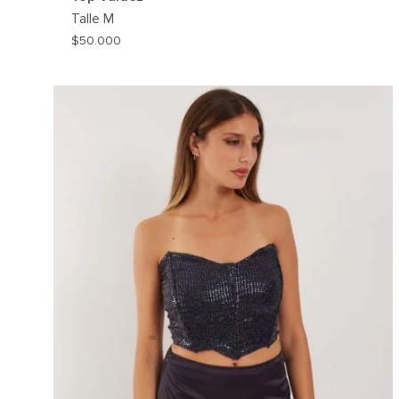
Talle
M
$
50.000
AG
A
MI
WIS