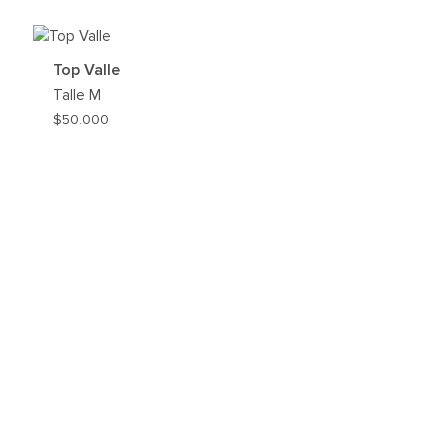
REGAR
AGREG
A
MI
Top Valle
HLIST
WISHLI
Talle
M
$
50.000
AGREG
A
MI
WISHLI