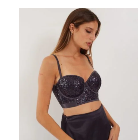
AG
A
MI
WIS