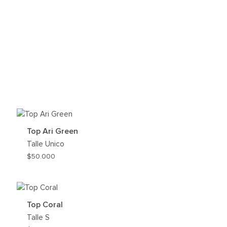
REGAR
Top Ari Green
HLIST
Talle
Unico
$
50.000
REGAR
AGREG
A
MI
Top Coral
HLIST
WISHLI
Talle
S