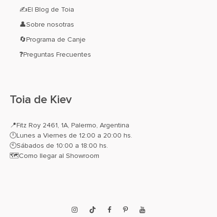
✍El Blog de Toia
👤Sobre nosotras
🔄Programa de Canje
❓Preguntas Frecuentes
Toia de Kiev
📍
Fitz Roy 2461, 1A, Palermo, Argentina
🕛Lunes a Viernes de 12:00 a 20:00 hs.
🕙Sábados de 10:00 a 18:00 hs.
🗺️
Como llegar al Showroom
Instagram
TikTok
Facebook
Pinterest
YouTube