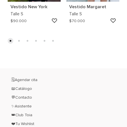
Vestido New York
Vestido Margaret
Talle
S
Talle
S
AGREGAR
AGRE
$
90.000
$
70.000
A
A
MI
MI
WISHLIST
WISH
🗓️Agendar cita
📖Catálogo
💬Contacto
✨Asistente
👑Club Toia
❤️Tu Wishlist