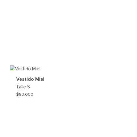
REGAR
Vestido Miel
HLIST
Talle
S
$
80.000
AGREG
A
MI
WISHLI