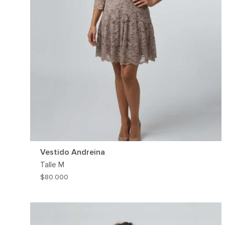
Vestido Andreina
Talle
M
$
80.000
AG
A
MI