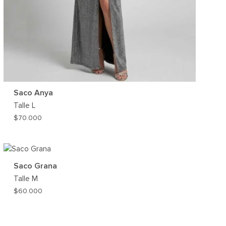
Saco Anya
Talle
L
$
70.000
AR
AGREGAR
A
MI
Saco Grana
ST
WISHLIST
Talle
M
$
60.000
AGREGAR
A