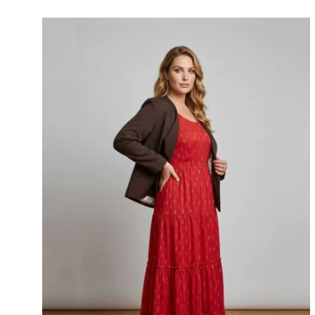
AG
A
MI
WIS