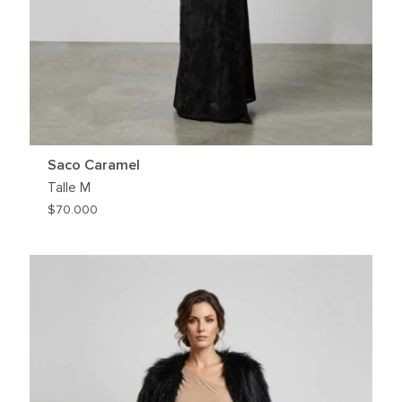
Saco Caramel
Talle
M
$
70.000
REGAR
AGREG
A
MI
HLIST
WISHLI