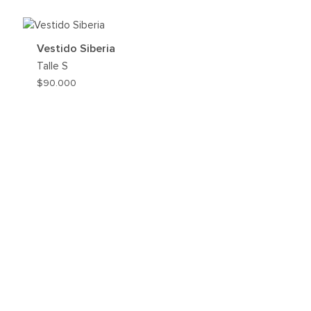
REGAR
AGREG
A
MI
Vestido Siberia
HLIST
WISHLI
Talle
S
$
90.000
AGREG
A
MI
WISHLI