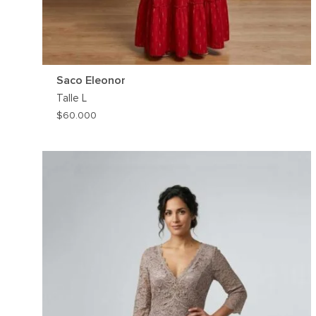
Saco Eleonor
Talle
L
$
60.000
AG
A
MI
WIS