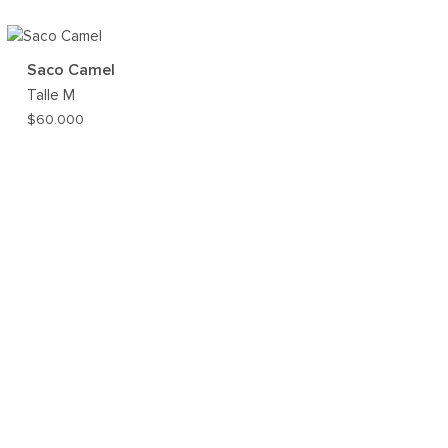
AR
Saco Camel
ST
Talle
M
$
60.000
AR
AGREGAR
A
MI
ST
WISHLIST