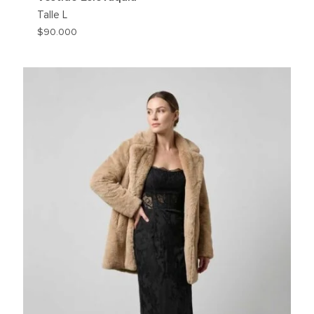
Talle
L
$
90.000
REGAR
AGREG
A
MI
HLIST
WISHLI