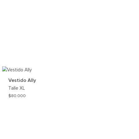
Vestido Ally
Talle
XL
$
80.000
AR
AGREGAR
A
MI
ST
WISHLIST