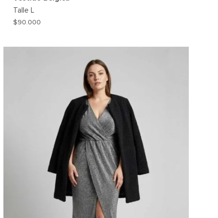
Talle
L
$
90.000
AR
AGREGAR
A
MI
ST
WISHLIST