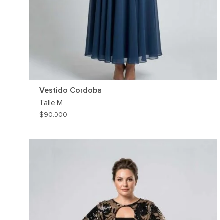
Vestido Cordoba
Talle
M
$
90.000
AG
A
MI
WIS