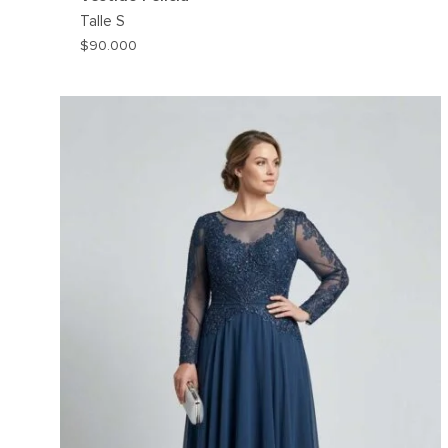
Talle
S
$
90.000
AG
A
MI
WIS