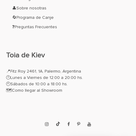
👤Sobre nosotras
🔄Programa de Canje
❓Preguntas Frecuentes
Toia de Kiev
📍
Fitz Roy 2461, 1A, Palermo, Argentina
🕛Lunes a Viernes de 12:00 a 20:00 hs.
🕙Sábados de 10:00 a 18:00 hs.
🗺️
Como llegar al Showroom
Instagram
TikTok
Facebook
Pinterest
YouTube