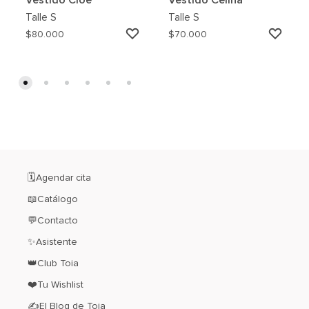
Talle
S
Talle
S
AGREGAR
AGRE
$
80.000
$
70.000
A
A
MI
MI
WISHLIST
WISH
🗓️Agendar cita
📖Catálogo
💬Contacto
✨Asistente
👑Club Toia
❤️Tu Wishlist
✍El Blog de Toia