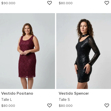
AGREGAR
$
90.000
$
80.000
A
MI
WISHLIST
Vestido Positano
Vestido Spencer
Talle
L
Talle
S
AGREGAR
$
80.000
$
80.000