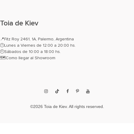
Toia de Kiev
📍
Fitz Roy 2461, 1A, Palermo, Argentina
🕛Lunes a Viernes de 12:00 a 20:00 hs.
🕙Sábados de 10:00 a 18:00 hs.
🗺️
Como llegar al Showroom
Instagram
TikTok
Facebook
Pinterest
YouTube
©2026 Toia de Kiev. All rights reserved.