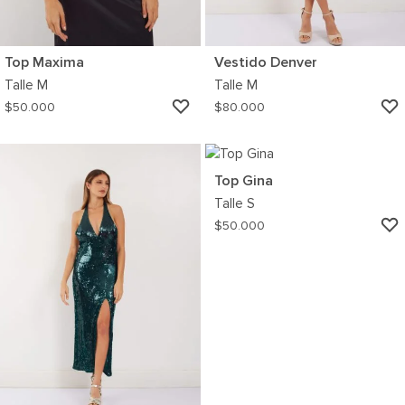
Top Maxima
Vestido Denver
Talle
M
Talle
M
AGREGAR
$
50.000
$
80.000
A
MI
WISHLIST
Top Gina
Talle
S
$
50.000