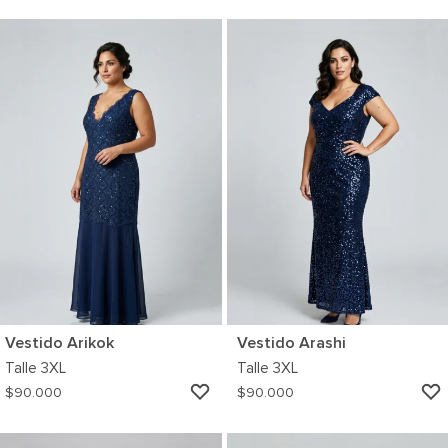
A
MI
WISHLIST
Vestido Arikok
Vestido Arashi
Talle
3XL
Talle
3XL
AGREGAR
$
90.000
$
90.000
A
MI