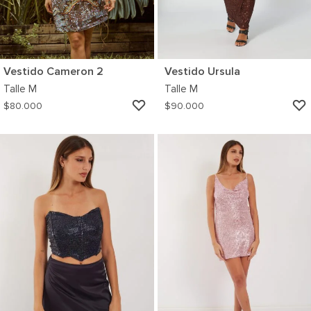
Vestido Cameron 2
Vestido Ursula
Talle
M
Talle
M
AGREGAR
$
80.000
$
90.000
A
MI
WISHLIST