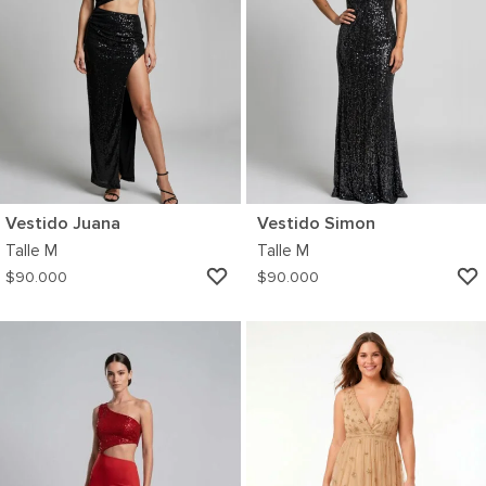
Vestido Juana
Vestido Simon
Talle
M
Talle
M
AGREGAR
$
90.000
$
90.000
A
MI
WISHLIST