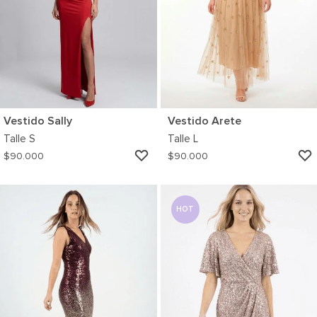
Vestido Sally
Vestido Arete
Talle
S
Talle
L
AGREGAR
$
90.000
$
90.000
A
MI
WISHLIST
HOT