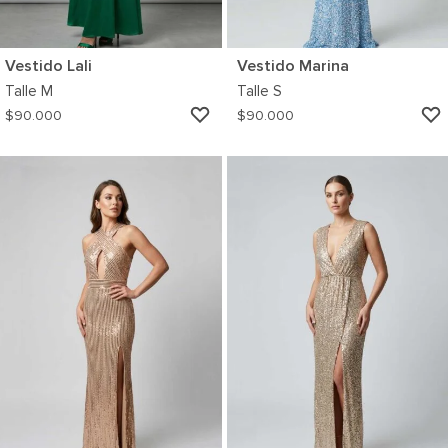
Vestido Lali
Vestido Marina
Talle
M
Talle
S
AGREGAR
$
90.000
$
90.000
A
MI
WISHLIST