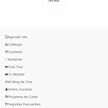
VER MÁS
🗓️Agendar cita
📖Catálogo
💬Contacto
✨Asistente
👑Club Toia
❤️Tu Wishlist
✍El Blog de Toia
👤Sobre nosotras
🔄Programa de Canje
❓Preguntas Frecuentes