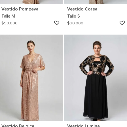
Vestido Pompeya
Vestido Corea
Talle
M
Talle
S
AGREGAR
$
90.000
$
90.000
A
MI
WISHLIST
Vestido Belgica
Vestido Lumina