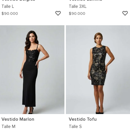
Talle
L
Talle
3XL
AGREGAR
$
90.000
$
90.000
A
MI
WISHLIST
Vestido Marlon
Vestido Tofu
Talle
M
Talle
S