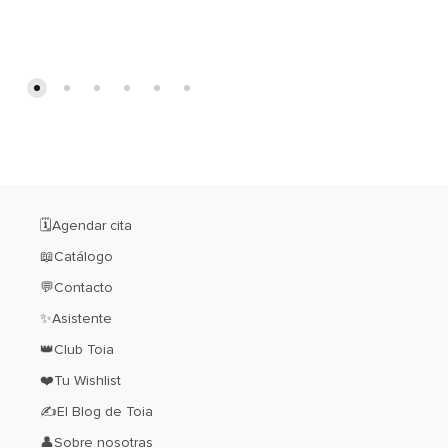
MI
MI
WISHLIST
WISH
🗓️Agendar cita
📖Catálogo
💬Contacto
✨Asistente
👑Club Toia
❤️Tu Wishlist
✍El Blog de Toia
👤Sobre nosotras