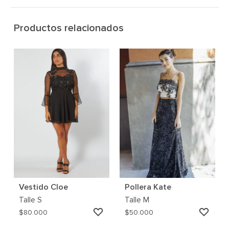
Productos relacionados
Vestido Cloe
Pollera Kate
Talle
S
Talle
M
AGREGAR
AGRE
$
80.000
$
50.000
A
A