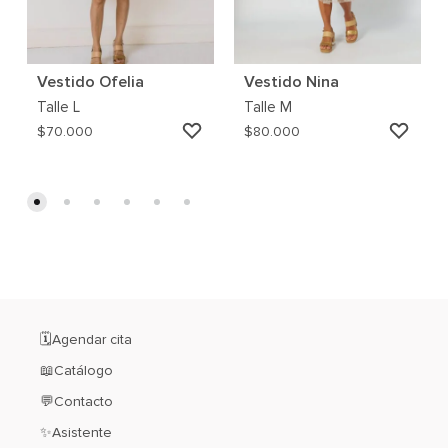
Vestido Ofelia
Vestido Nina
Talle
L
Talle
M
AGREGAR
AGRE
$
70.000
$
80.000
A
A
MI
MI
WISHLIST
WISH
🗓️Agendar cita
📖Catálogo
💬Contacto
✨Asistente