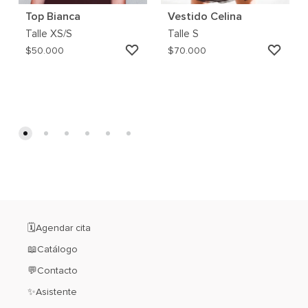
Top Bianca
Vestido Celina
Talle
XS/S
Talle
S
AGREGAR
AGRE
$
50.000
$
70.000
A
A
MI
MI
WISHLIST
WISH
🗓️Agendar cita
📖Catálogo
💬Contacto
✨Asistente