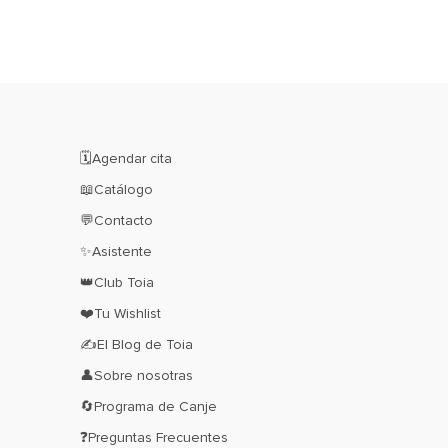
WISHLIST
🗓️Agendar cita
📖Catálogo
💬Contacto
✨Asistente
👑Club Toia
❤️Tu Wishlist
✍El Blog de Toia
👤Sobre nosotras
🔄Programa de Canje
❓Preguntas Frecuentes