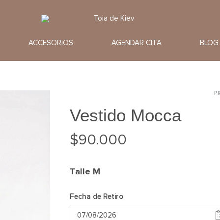
Toia
Alquiler
de
de
ACCESORIOS
AGENDAR CITA
BLOG
Kiev
Vestidos
de
Fiesta
P
P
n
Vestido Mocca
$
90.000
Talle
M
Fecha de Retiro