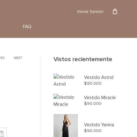
Reserva
Iniciar Sesión
FAQ
Vistos recientemente
roduct
REV
NEXT
avigation
Vestido Astrid
$
90.000
Vestido Miracle
$
90.000
Vestido Yanina
$
90.000