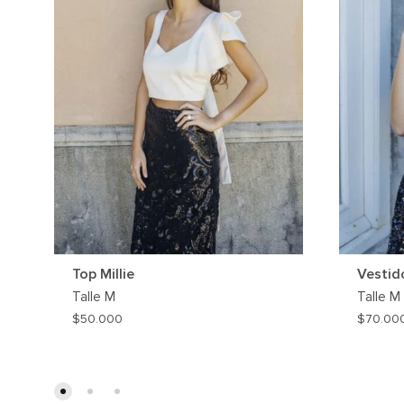
Top Millie
Vestid
Talle
M
Talle
M
$
50.000
$
70.00
AGREGAR
A
MI