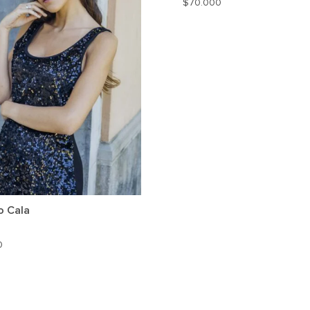
$
70.000
o Cala
0
AGREGAR
A
MI