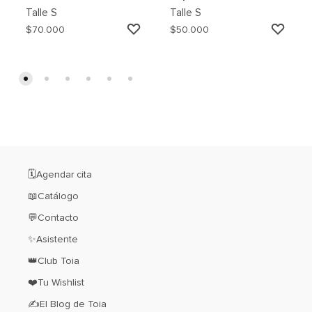
Talle
S
Talle
S
AGREGAR
AGRE
$
70.000
$
50.000
A
A
MI
MI
WISHLIST
WISH
🗓️Agendar cita
📖Catálogo
💬Contacto
✨Asistente
👑Club Toia
❤️Tu Wishlist
✍El Blog de Toia