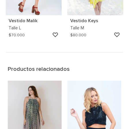
Vestido Malik
Vestido Keys
Talle
L
Talle
M
AGREGAR
AGR
$
70.000
$
80.000
A
A
MI
MI
WISHLIST
WIS
Productos relacionados