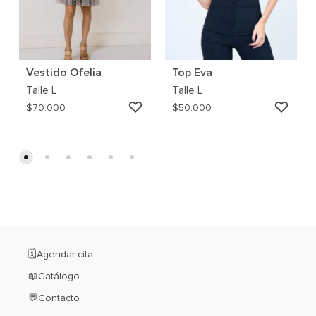
Vestido Ofelia
Top Eva
Talle
L
Talle
L
AGREGAR
AGRE
$
70.000
$
50.000
A
A
MI
MI
WISHLIST
WISH
🗓️Agendar cita
📖Catálogo
💬Contacto