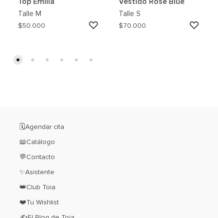
Top Emilia
Vestido Rose Blue
Talle
M
Talle
S
AGREGAR
AGRE
$
50.000
$
70.000
A
A
MI
MI
WISHLIST
WISH
🗓️Agendar cita
📖Catálogo
💬Contacto
✨Asistente
👑Club Toia
❤️Tu Wishlist
✍El Blog de Toia