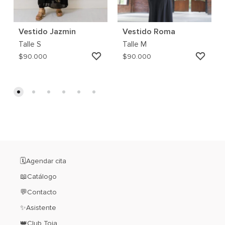
Vestido Jazmin
Vestido Roma
Talle
S
Talle
M
AGREGAR
AGRE
$
90.000
$
90.000
A
A
MI
MI
WISHLIST
WISH
🗓️Agendar cita
📖Catálogo
💬Contacto
✨Asistente
👑Club Toia