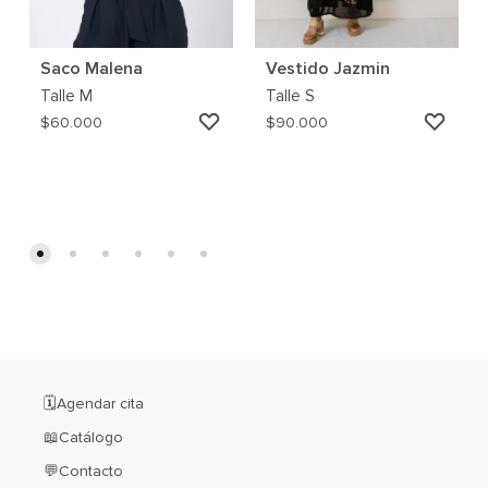
Saco Malena
Vestido Jazmin
Talle
M
Talle
S
AGREGAR
AGRE
$
60.000
$
90.000
A
A
MI
MI
WISHLIST
WISH
🗓️Agendar cita
📖Catálogo
💬Contacto