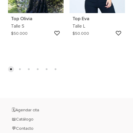
Top Olivia
Top Eva
Talle
S
Talle
L
AGREGAR
AGRE
$
50.000
$
50.000
A
A
MI
MI
WISHLIST
WISH
🗓️Agendar cita
📖Catálogo
💬Contacto