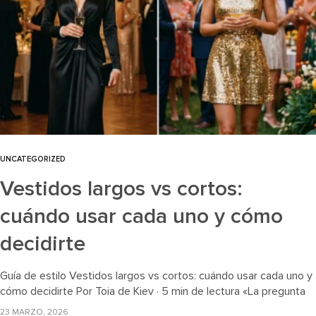
UNCATEGORIZED
Vestidos largos vs cortos:
cuándo usar cada uno y cómo
decidirte
Guía de estilo Vestidos largos vs cortos: cuándo usar cada uno y
cómo decidirte Por Toia de Kiev · 5 min de lectura «La pregunta
más repetida del showroom: ¿largo…
23 MARZO, 2026