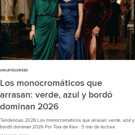
UNCATEGORIZED
Los monocromáticos que
arrasan: verde, azul y bordó
dominan 2026
Tendencias 2026 Los monocromáticos que arrasan: verde, azul y
bordó dominan 2026 Por Toia de Kiev · 5 min de lectura
«Vestirse de un solo color de pies a cabeza…