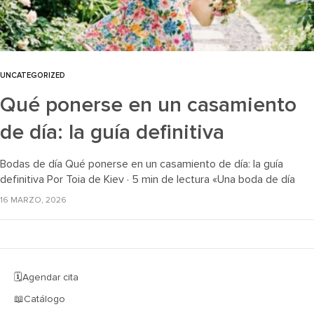
UNCATEGORIZED
Qué ponerse en un casamiento
de día: la guía definitiva
Bodas de día Qué ponerse en un casamiento de día: la guía
definitiva Por Toia de Kiev · 5 min de lectura «Una boda de día
pide colores, ligereza y…
16 MARZO, 2026
🗓️Agendar cita
📖Catálogo