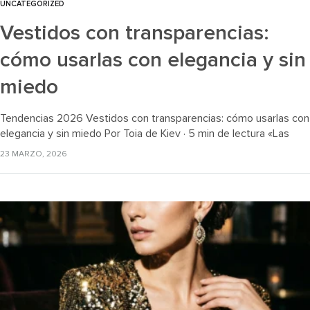
UNCATEGORIZED
Vestidos con transparencias:
cómo usarlas con elegancia y sin
miedo
Tendencias 2026 Vestidos con transparencias: cómo usarlas con
elegancia y sin miedo Por Toia de Kiev · 5 min de lectura «Las
transparencias son el detalle que más divide opiniones…
23 MARZO, 2026