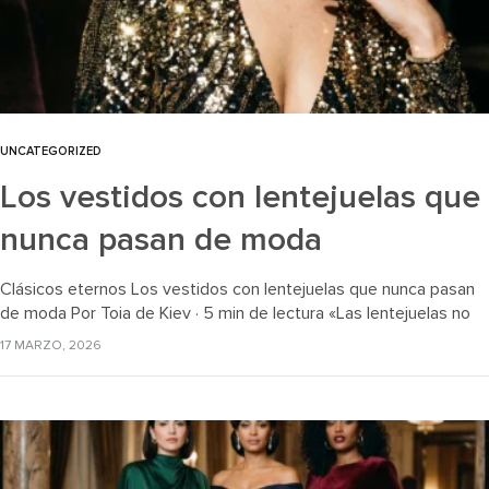
UNCATEGORIZED
Los vestidos con lentejuelas que
nunca pasan de moda
Clásicos eternos Los vestidos con lentejuelas que nunca pasan
de moda Por Toia de Kiev · 5 min de lectura «Las lentejuelas no
son una tendencia: son un clásico. Llevan…
17 MARZO, 2026