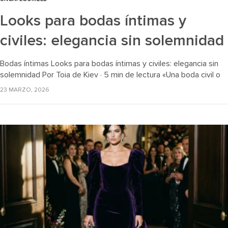
Looks para bodas íntimas y
civiles: elegancia sin solemnidad
Bodas íntimas Looks para bodas íntimas y civiles: elegancia sin
solemnidad Por Toia de Kiev · 5 min de lectura «Una boda civil o
íntima es más relajada pero no…
23 MARZO, 2026