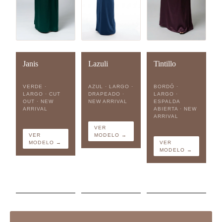
Janis
Lazuli
Tintillo
VERDE ·
AZUL · LARGO ·
BORDÓ ·
LARGO · CUT
DRAPEADO ·
LARGO ·
OUT · NEW
NEW ARRIVAL
ESPALDA
ARRIVAL
ABIERTA · NEW
ARRIVAL
VER
VER
MODELO →
MODELO →
VER
MODELO →