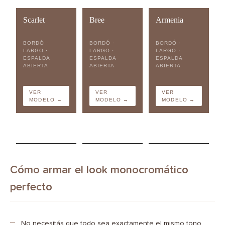
Scarlet
Bree
Armenia
BORDÓ ·
BORDÓ ·
BORDÓ ·
LARGO ·
LARGO ·
LARGO ·
ESPALDA
ESPALDA
ESPALDA
ABIERTA
ABIERTA
ABIERTA
VER
VER
VER
MODELO →
MODELO →
MODELO →
Cómo armar el look monocromático
perfecto
No necesitás que todo sea exactamente el mismo tono.