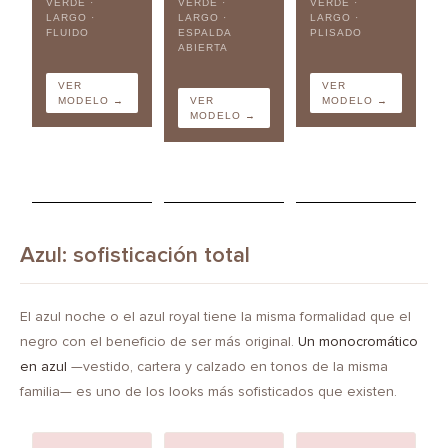
VERDE ·
VERDE ·
VERDE ·
LARGO ·
LARGO ·
LARGO ·
FLUIDO
ESPALDA
PLISADO
ABIERTA
VER
VER
MODELO →
VER
MODELO →
MODELO →
Azul: sofisticación total
El azul noche o el azul royal tiene la misma formalidad que el
negro con el beneficio de ser más original.
Un monocromático
en azul
—vestido, cartera y calzado en tonos de la misma
familia— es uno de los looks más sofisticados que existen.