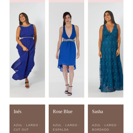
Inés
Rose Blue
Sasha
AZUL · LARGO ·
AZUL · LARGO ·
AZUL · LARGO ·
CUT OUT
ESPALDA
BORDADO