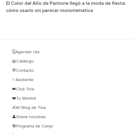
El Color del Año de Pantone llegó a la moda de fiesta:
cómo usarlo sin parecer monotemática
🗓️Agendar cita
📖Catálogo
💬Contacto
✨Asistente
👑Club Toia
❤️Tu Wishlist
✍El Blog de Toia
👤Sobre nosotras
🔄Programa de Canje