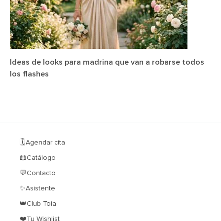
Ideas de looks para madrina que van a robarse todos
los flashes
🗓️Agendar cita
📖Catálogo
💬Contacto
✨Asistente
👑Club Toia
❤️Tu Wishlist