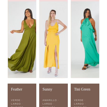
Feather
Sunny
Tini Green
VERDE ·
AMARILLO ·
VERDE ·
LARGO ·
LARGO ·
LARGO ·