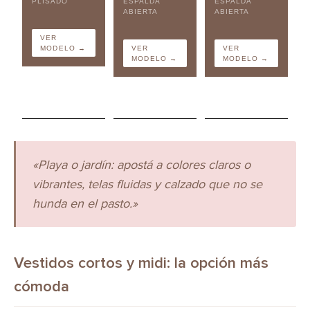
PLISADO
ESPALDA
ESPALDA
ABIERTA
ABIERTA
VER
MODELO →
VER
VER
MODELO →
MODELO →
«Playa o jardín: apostá a colores claros o
vibrantes, telas fluidas y calzado que no se
hunda en el pasto.»
Vestidos cortos y midi: la opción más
cómoda