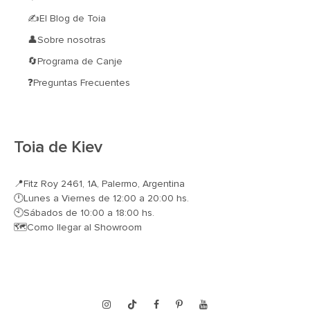
✍El Blog de Toia
👤Sobre nosotras
🔄Programa de Canje
❓Preguntas Frecuentes
Toia de Kiev
📍
Fitz Roy 2461, 1A, Palermo, Argentina
🕛Lunes a Viernes de 12:00 a 20:00 hs.
🕙Sábados de 10:00 a 18:00 hs.
🗺️
Como llegar al Showroom
Instagram
TikTok
Facebook
Pinterest
YouTube