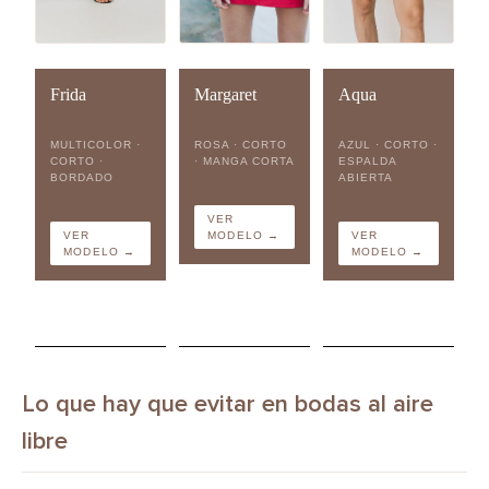
Frida
Margaret
Aqua
MULTICOLOR ·
ROSA · CORTO
AZUL · CORTO ·
CORTO ·
· MANGA CORTA
ESPALDA
BORDADO
ABIERTA
VER
VER
MODELO →
VER
MODELO →
MODELO →
Lo que hay que evitar en bodas al aire
libre