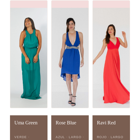
Uma Green
Rose Blue
Ravi Red
VERDE ·
AZUL · LARGO ·
ROJO · LARGO