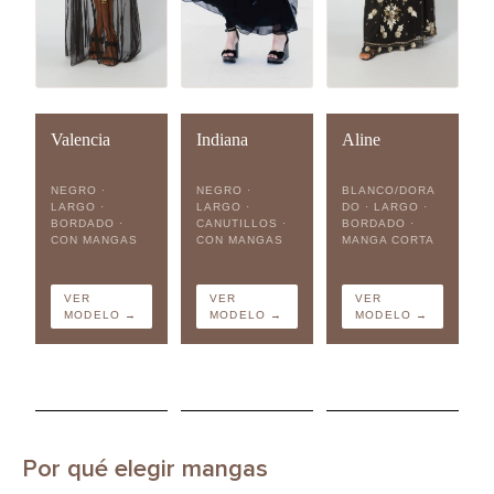
Valencia
Indiana
Aline
NEGRO ·
NEGRO ·
BLANCO/DORA
LARGO ·
LARGO ·
DO · LARGO ·
BORDADO ·
CANUTILLOS ·
BORDADO ·
CON MANGAS
CON MANGAS
MANGA CORTA
VER
VER
VER
MODELO →
MODELO →
MODELO →
Por qué elegir mangas