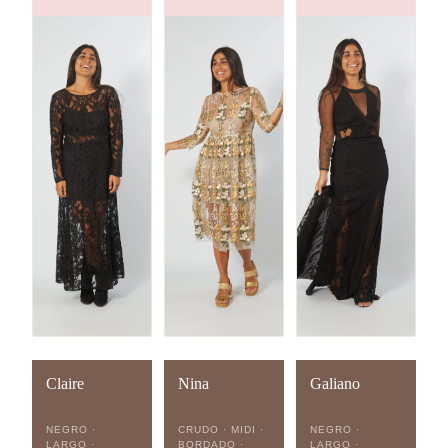
Claire
Nina
Galiano
NEGRO ·
CRUDO · MIDI ·
NEGRO ·
LARGO ·
BORDADO ·
LARGO ·