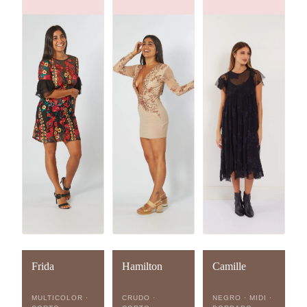
Frida
Hamilton
Camille
MULTICOLOR ·
CRUDO ·
NEGRO · MIDI ·