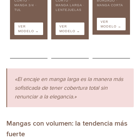
CORTO ·
CORTO ·
BORDADO ·
MANGA 3/4 ·
MANGA LARGA ·
MANGA CORTA
TUL
LENTEJUELAS
VER
VER
VER
MODELO →
MODELO →
MODELO →
«El encaje en manga larga es la manera más
sofisticada de tener cobertura total sin
renunciar a la elegancia.»
Mangas con volumen: la tendencia más
fuerte