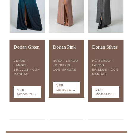
Dorian Green
Dorian Pink
Dorian Silver
VERDE ·
ROSA · LARGO
PLATEADO ·
LARGO ·
· BRILLOS ·
LARGO ·
BRILLOS · CON
CON MANGAS
BRILLOS · CON
MANGAS
MANGAS
VER
VER
MODELO →
VER
MODELO →
MODELO →