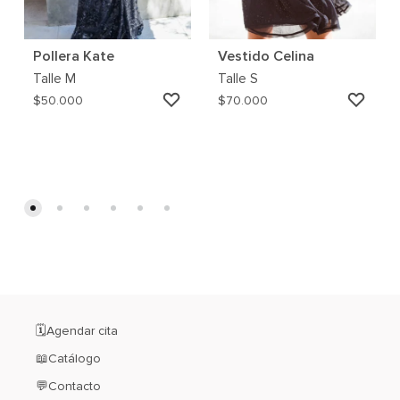
Pollera Kate
Vestido Celina
Talle
M
Talle
S
AGREGAR
AGRE
$
50.000
$
70.000
A
A
MI
MI
WISHLIST
WISH
🗓️Agendar cita
📖Catálogo
💬Contacto