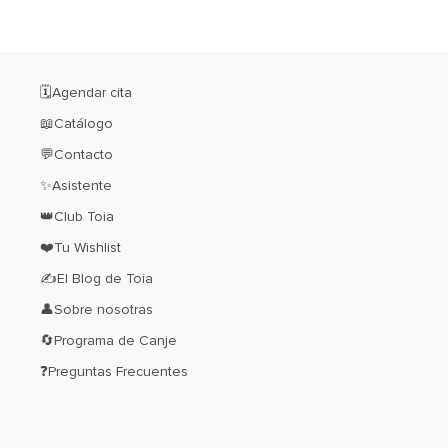
🗓️Agendar cita
📖Catálogo
💬Contacto
✨Asistente
👑Club Toia
❤️Tu Wishlist
✍El Blog de Toia
👤Sobre nosotras
🔄Programa de Canje
❓Preguntas Frecuentes