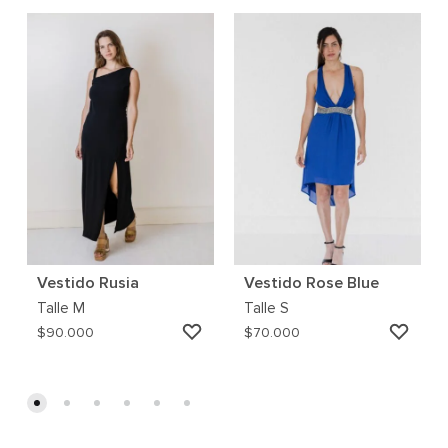
Vestido Rusia
Vestido Rose Blue
Talle
M
Talle
S
AGREGAR
AGRE
$
90.000
$
70.000
A
A
MI
MI
WISHLIST
WISH