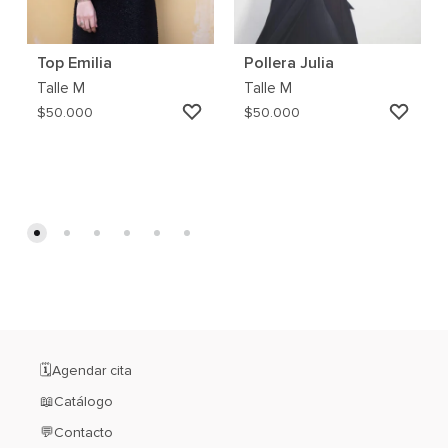
Top Emilia
Pollera Julia
Talle
M
Talle
M
AGREGAR
AGRE
$
50.000
$
50.000
A
A
MI
MI
WISHLIST
WISH
🗓️Agendar cita
📖Catálogo
💬Contacto