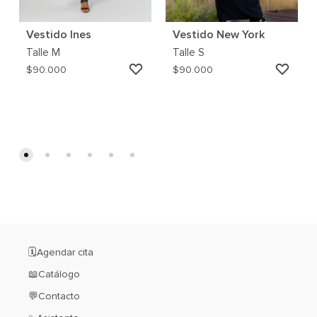
Vestido Ines
Vestido New York
Talle
M
Talle
S
AGREGAR
AGRE
$
90.000
$
90.000
A
A
MI
MI
WISHLIST
WISH
🗓️Agendar cita
📖Catálogo
💬Contacto