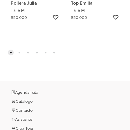
Pollera Julia
Top Emilia
Talle
M
Talle
M
AGREGAR
AGRE
$
50.000
$
50.000
A
A
MI
MI
WISHLIST
WISH
🗓️Agendar cita
📖Catálogo
💬Contacto
✨Asistente
👑Club Toia