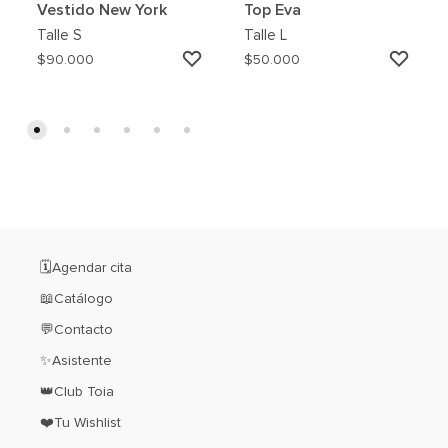
Vestido New York
Top Eva
Talle
S
Talle
L
AGREGAR
AGRE
$
90.000
$
50.000
A
A
MI
MI
WISHLIST
WISH
🗓️Agendar cita
📖Catálogo
💬Contacto
✨Asistente
👑Club Toia
❤️Tu Wishlist