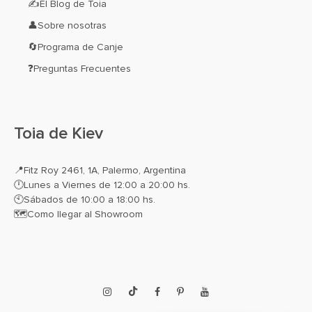
✍El Blog de Toia
👤Sobre nosotras
🔄Programa de Canje
❓Preguntas Frecuentes
Toia de Kiev
📍
Fitz Roy 2461, 1A, Palermo, Argentina
🕛Lunes a Viernes de 12:00 a 20:00 hs.
🕙Sábados de 10:00 a 18:00 hs.
🗺️
Como llegar al Showroom
Instagram
TikTok
Facebook
Pinterest
YouTube