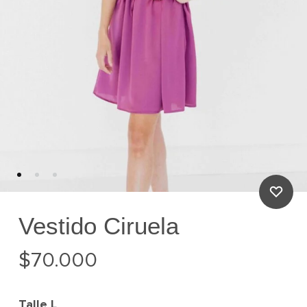
Vestido Ciruela
$
70.000
Talle
L