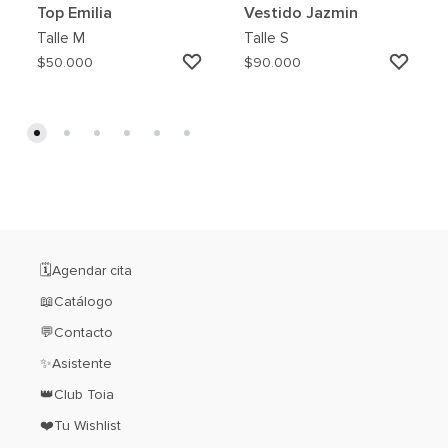
Top Emilia
Vestido Jazmin
Talle
M
Talle
S
AGREGAR
AGRE
$
50.000
$
90.000
A
A
MI
MI
WISHLIST
WISH
🗓️Agendar cita
📖Catálogo
💬Contacto
✨Asistente
👑Club Toia
❤️Tu Wishlist