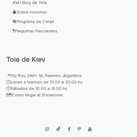
✍El Blog de Toia
👤Sobre nosotras
🔄Programa de Canje
❓Preguntas Frecuentes
Toia de Kiev
📍
Fitz Roy 2461, 1A, Palermo, Argentina
🕛Lunes a Viernes de 12:00 a 20:00 hs.
🕙Sábados de 10:00 a 18:00 hs.
🗺️
Como llegar al Showroom
Instagram
TikTok
Facebook
Pinterest
YouTube