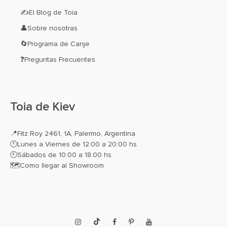
✍El Blog de Toia
👤Sobre nosotras
🔄Programa de Canje
❓Preguntas Frecuentes
Toia de Kiev
📍
Fitz Roy 2461, 1A, Palermo, Argentina
🕛Lunes a Viernes de 12:00 a 20:00 hs.
🕙Sábados de 10:00 a 18:00 hs.
🗺️
Como llegar al Showroom
Instagram
TikTok
Facebook
Pinterest
YouTube