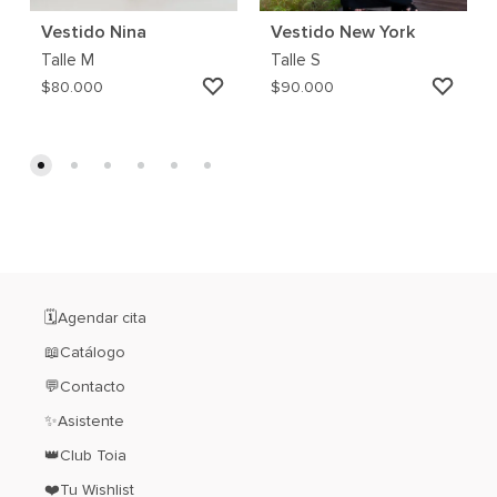
Vestido Nina
Vestido New York
Talle
M
Talle
S
AGREGAR
AGRE
$
80.000
$
90.000
A
A
MI
MI
WISHLIST
WISH
🗓️Agendar cita
📖Catálogo
💬Contacto
✨Asistente
👑Club Toia
❤️Tu Wishlist