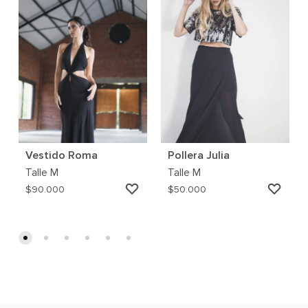
Vestido Roma
Pollera Julia
Talle
M
Talle
M
AGREGAR
AGRE
$
90.000
$
50.000
A
A
MI
MI
WISHLIST
WISH