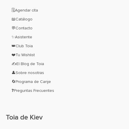
🗓️Agendar cita
📖Catálogo
💬Contacto
✨Asistente
👑Club Toia
❤️Tu Wishlist
✍El Blog de Toia
👤Sobre nosotras
🔄Programa de Canje
❓Preguntas Frecuentes
Toia de Kiev