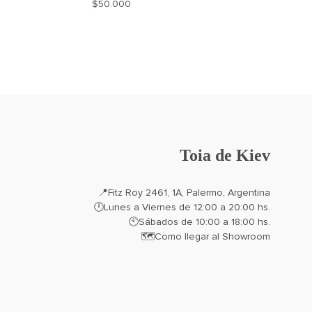
$
50.000
AGREGAR
AGREGAR
A
A
MI
MI
WISHLIST
WISHLIST
Toia de Kiev
📍
Fitz Roy 2461, 1A, Palermo, Argentina
🕛Lunes a Viernes de 12:00 a 20:00 hs.
🕙Sábados de 10:00 a 18:00 hs.
🗺️
Como llegar al Showroom