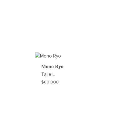
Mono Ryo
Talle
L
$
80.000
AGREGAR
A
MI
WISHLIST