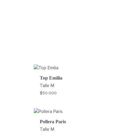
Top Emilia
Talle
M
$
50.000
AGREGAR
AGREGAR
A
A
MI
MI
Pollera Paris
WISHLIST
WISHLIST
Talle
M