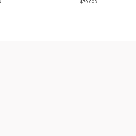
0
$
70.000
AGREGAR
A
MI
WISHLIST