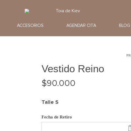
Toia
Alquiler
de
de
ACCESORIOS
AGENDAR CITA
BLOG
Kiev
Vestidos
de
Fiesta
Pr
PR
na
Vestido Reino
$
90.000
Talle
S
Fecha de Retiro