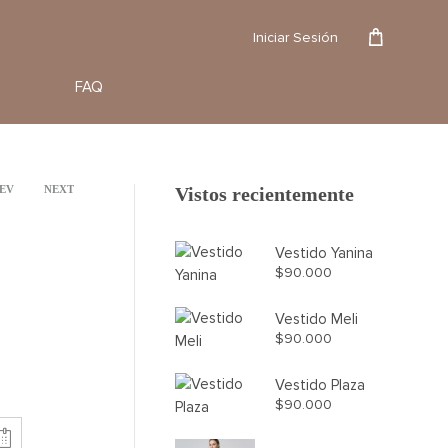
Reserva
Iniciar Sesión
FAQ
oduct
EV
NEXT
Vistos recientemente
vigation
Vestido Yanina
$
90.000
Vestido Meli
$
90.000
Vestido Plaza
$
90.000