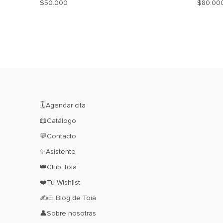
$
50.000
$
80.00
AGREGAR
A
MI
WISHLIST
🗓️Agendar cita
📖Catálogo
💬Contacto
✨Asistente
👑Club Toia
❤️Tu Wishlist
✍El Blog de Toia
👤Sobre nosotras