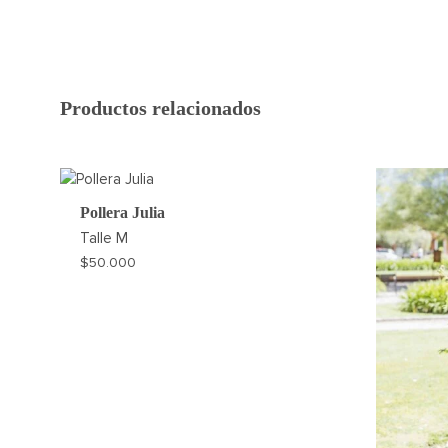
Productos relacionados
Pollera Julia
Talle
M
$
50.000
AGREGAR
A
MI
WISHLIST