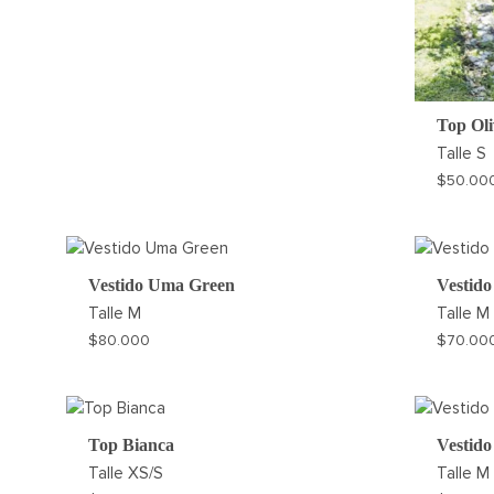
Top Oli
Talle
S
$
50.00
Vestido Uma Green
Vestido
Talle
M
Talle
M
$
80.000
$
70.00
AGREGAR
A
MI
Top Bianca
Vestido
WISHLIST
Talle
XS/S
Talle
M