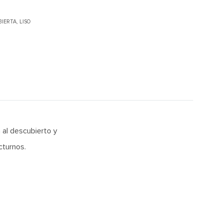
BIERTA
,
LISO
 al descubierto y
cturnos.