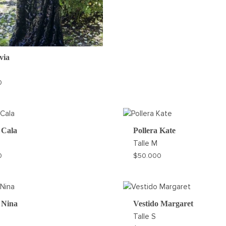
via
0
AGREGAR
A
MI
 Cala
Pollera Kate
WISHLIST
Talle
M
0
$
50.000
AGREGAR
A
MI
 Nina
Vestido Margaret
WISHLIST
Talle
S