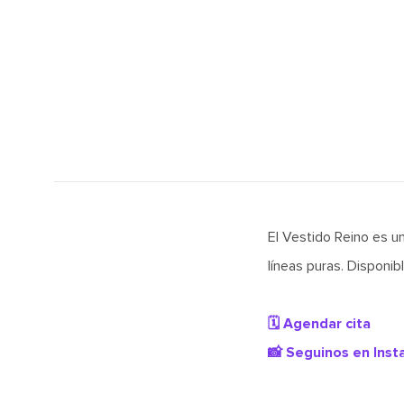
El Vestido Reino es u
líneas puras. Disponib
🗓️ Agendar cita
📸 Seguinos en Ins