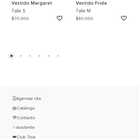
Vestido Margaret
Vestido Frida
Talle
S
Talle
M
AGREGAR
AGRE
$
70.000
$
80.000
A
A
MI
MI
WISHLIST
WISH
🗓️Agendar cita
📖Catálogo
💬Contacto
✨Asistente
👑Club Toia