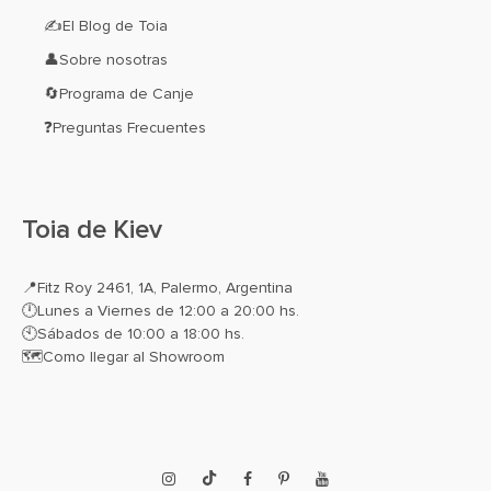
✍El Blog de Toia
👤Sobre nosotras
🔄Programa de Canje
❓Preguntas Frecuentes
Toia de Kiev
📍
Fitz Roy 2461, 1A, Palermo, Argentina
🕛Lunes a Viernes de 12:00 a 20:00 hs.
🕙Sábados de 10:00 a 18:00 hs.
🗺️
Como llegar al Showroom
Instagram
TikTok
Facebook
Pinterest
YouTube