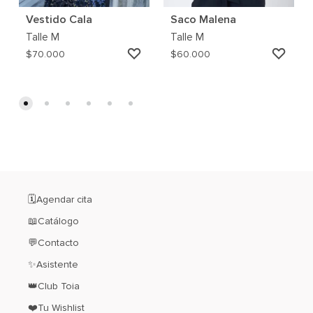
Vestido Cala
Saco Malena
Talle
M
Talle
M
AGREGAR
AGRE
$
70.000
$
60.000
A
A
MI
MI
WISHLIST
WISH
🗓️Agendar cita
📖Catálogo
💬Contacto
✨Asistente
👑Club Toia
❤️Tu Wishlist