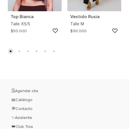
Top Bianca
Vestido Rusia
Talle
XS/S
Talle
M
AGREGAR
AGRE
$
50.000
$
90.000
A
A
MI
MI
WISHLIST
WISH
🗓️Agendar cita
📖Catálogo
💬Contacto
✨Asistente
👑Club Toia