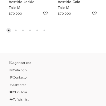
Vestido Jackie
Vestido Cala
Talle
M
Talle
M
AGREGAR
AGRE
$
70.000
$
70.000
A
A
MI
MI
WISHLIST
WISH
🗓️Agendar cita
📖Catálogo
💬Contacto
✨Asistente
👑Club Toia
❤️Tu Wishlist