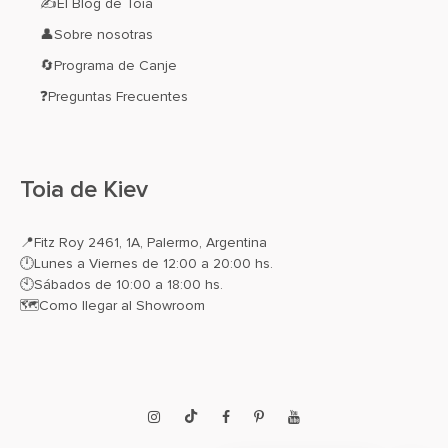
✍El Blog de Toia
👤Sobre nosotras
🔄Programa de Canje
❓Preguntas Frecuentes
Toia de Kiev
📍
Fitz Roy 2461, 1A, Palermo, Argentina
🕛Lunes a Viernes de 12:00 a 20:00 hs.
🕙Sábados de 10:00 a 18:00 hs.
🗺️
Como llegar al Showroom
Instagram
TikTok
Facebook
Pinterest
YouTube