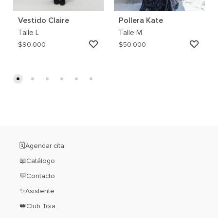
Vestido Claire
Pollera Kate
Talle
L
Talle
M
AGREGAR
AGRE
$
90.000
$
50.000
A
A
MI
MI
WISHLIST
WISH
🗓️Agendar cita
📖Catálogo
💬Contacto
✨Asistente
👑Club Toia