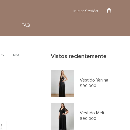
Reserva
Iniciar Sesión
FAQ
Vistos recientemente
roduct
REV
NEXT
avigation
Vestido Yanina
$
90.000
Vestido Meli
$
90.000