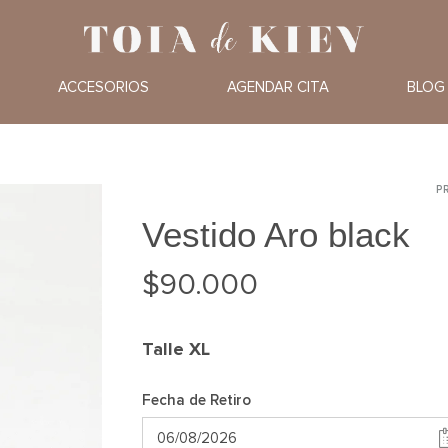
Toia
Alquiler
de
de
ACCESORIOS
AGENDAR CITA
BLOG
Kiev
Vestidos
de
Fiesta
P
P
n
Vestido Aro black
$
90.000
Talle
XL
Fecha de Retiro