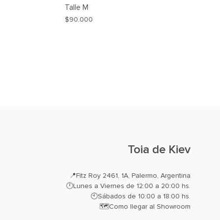
Talle
M
$
90.000
AGREGAR
AGREGAR
A
A
MI
MI
WISHLIST
WISHLIST
Toia de Kiev
📍
Fitz Roy 2461, 1A, Palermo, Argentina
🕛Lunes a Viernes de 12:00 a 20:00 hs.
🕙Sábados de 10:00 a 18:00 hs.
🗺️
Como llegar al Showroom