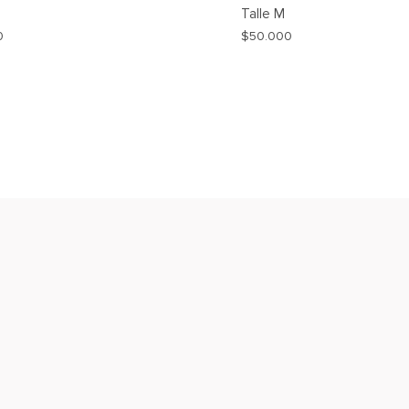
Talle
M
0
$
50.000
AGREGAR
A
MI
WISHLIST