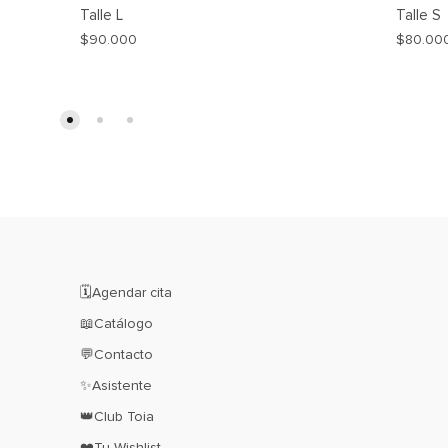
Talle
L
Talle
S
$
90.000
$
80.00
AGREGAR
A
MI
WISHLIST
🗓️Agendar cita
📖Catálogo
💬Contacto
✨Asistente
👑Club Toia
❤️Tu Wishlist