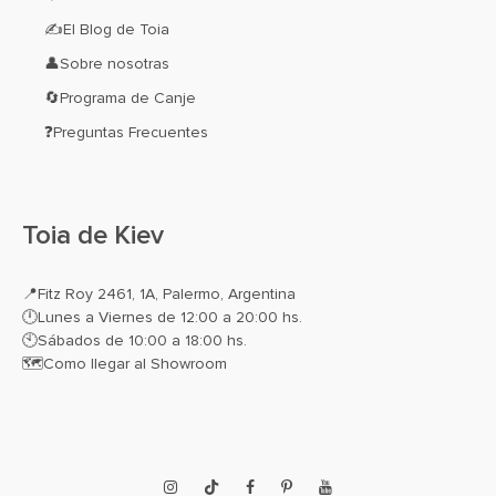
✍El Blog de Toia
👤Sobre nosotras
🔄Programa de Canje
❓Preguntas Frecuentes
Toia de Kiev
📍
Fitz Roy 2461, 1A, Palermo, Argentina
🕛Lunes a Viernes de 12:00 a 20:00 hs.
🕙Sábados de 10:00 a 18:00 hs.
🗺️
Como llegar al Showroom
Instagram
TikTok
Facebook
Pinterest
YouTube