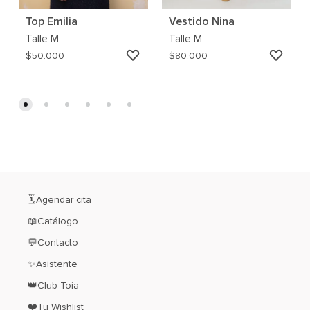
Top Emilia
Vestido Nina
Talle
M
Talle
M
AGREGAR
AGRE
$
50.000
$
80.000
A
A
MI
MI
WISHLIST
WISH
🗓️Agendar cita
📖Catálogo
💬Contacto
✨Asistente
👑Club Toia
❤️Tu Wishlist