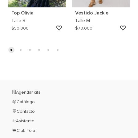
Top Olivia
Vestido Jackie
Talle
S
Talle
M
AGREGAR
AGRE
$
50.000
$
70.000
A
A
MI
MI
WISHLIST
WISH
🗓️Agendar cita
📖Catálogo
💬Contacto
✨Asistente
👑Club Toia