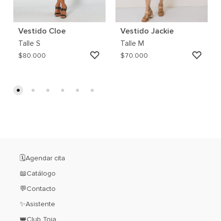
Vestido Cloe
Vestido Jackie
Talle
S
Talle
M
AGREGAR
AGRE
$
80.000
$
70.000
A
A
MI
MI
WISHLIST
WISH
🗓️Agendar cita
📖Catálogo
💬Contacto
✨Asistente
👑Club Toia