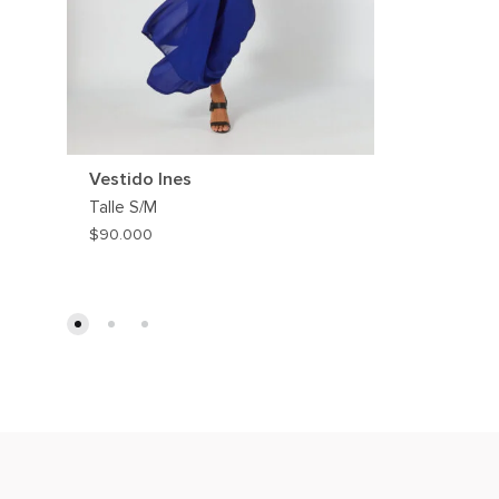
Vestido Ines
Talle
S/M
$
90.000
AGREGAR
A
MI
WISHLIST