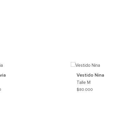
via
Vestido Nina
Talle
M
0
$
80.000
AGREGAR
A
MI
WISHLIST