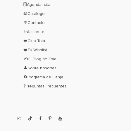
🗓️Agendar cita
📖Catálogo
💬Contacto
✨Asistente
👑Club Toia
❤️Tu Wishlist
✍El Blog de Toia
👤Sobre nosotras
🔄Programa de Canje
❓Preguntas Frecuentes
Instagram
TikTok
Facebook
Pinterest
YouTube