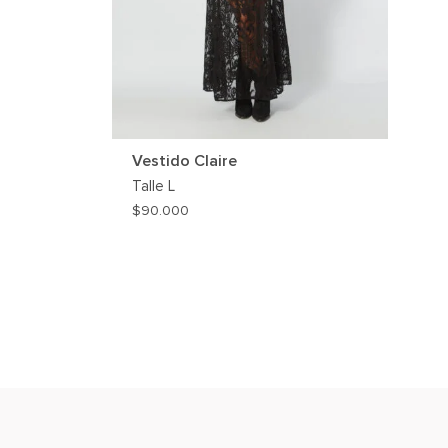
Vestido Claire
Talle
L
$
90.000
AGREGAR
A
MI
WISHLIST