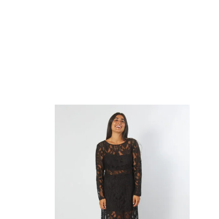
AGREGAR
A
MI
WISHLIST