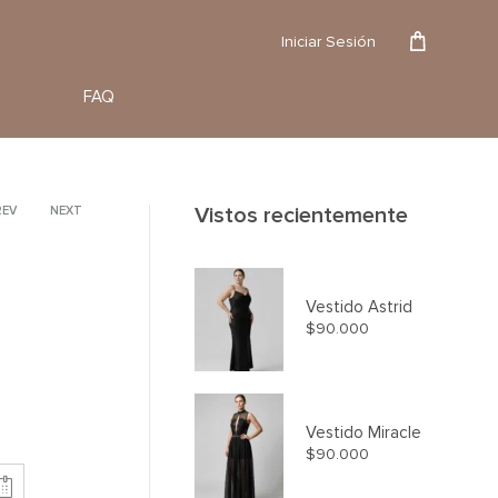
Reserva
Iniciar Sesión
FAQ
Vistos recientemente
roduct
REV
NEXT
avigation
Vestido Astrid
$
90.000
Vestido Miracle
$
90.000