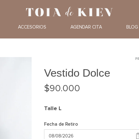
Toia
Alquiler
de
de
ACCESORIOS
AGENDAR CITA
BLOG
Kiev
Vestidos
de
Fiesta
P
P
n
Vestido Dolce
$
90.000
Talle
L
Fecha de Retiro