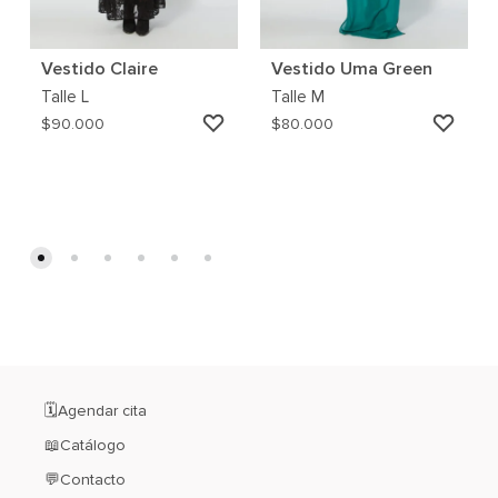
Vestido Claire
Vestido Uma Green
Talle
L
Talle
M
AGREGAR
AGRE
$
90.000
$
80.000
A
A
MI
MI
WISHLIST
WISH
🗓️Agendar cita
📖Catálogo
💬Contacto