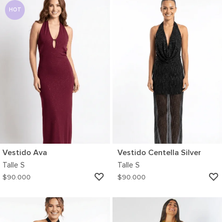
WISHLIST
HOT
Vestido Ava
Vestido Centella Silver
Talle
S
Talle
S
AGREGAR
$
90.000
$
90.000
A
MI
WISHLIST