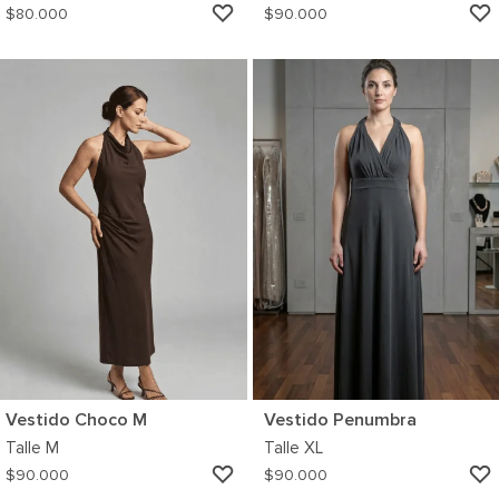
AGREGAR
$
80.000
$
90.000
A
MI
WISHLIST
Vestido Choco M
Vestido Penumbra
Talle
M
Talle
XL
AGREGAR
$
90.000
$
90.000