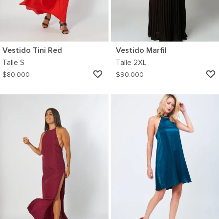
Vestido Tini Red
Vestido Marfil
Talle
S
Talle
2XL
AGREGAR
$
80.000
$
90.000
A
MI
WISHLIST