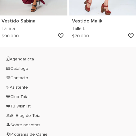
Vestido Sabina
Vestido Malik
Talle
S
Talle
L
AGREGAR
$
90.000
$
70.000
A
MI
WISHLIST
🗓️Agendar cita
📖Catálogo
💬Contacto
✨Asistente
👑Club Toia
❤️Tu Wishlist
✍El Blog de Toia
👤Sobre nosotras
🔄Programa de Canje