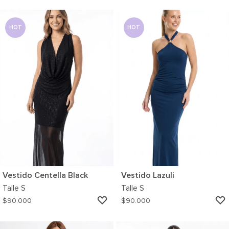
A
MI
WISHLIST
HOT
HOT
Vestido Centella Black
Vestido Lazuli
Talle
S
Talle
S
AGREGAR
$
90.000
$
90.000
A
MI