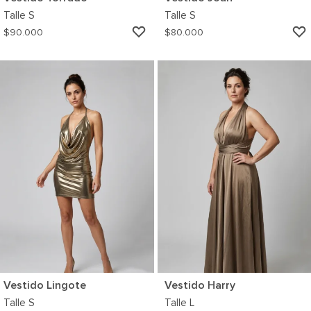
Talle
S
Talle
S
AGREGAR
$
90.000
$
80.000
A
MI
WISHLIST
Vestido Lingote
Vestido Harry
Talle
S
Talle
L