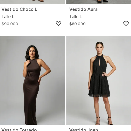
Vestido Choco L
Vestido Aura
Talle
L
Talle
L
AGREGAR
$
90.000
$
80.000
A
MI
WISHLIST
Vestido Torrado
Vestido Joan