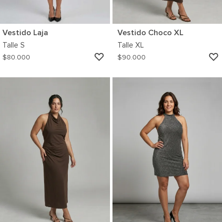
Vestido Laja
Vestido Choco XL
Talle
S
Talle
XL
AGREGAR
$
80.000
$
90.000
A
MI
WISHLIST