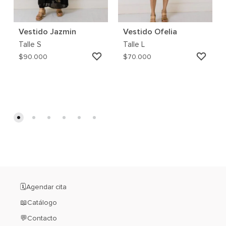
Vestido Jazmin
Vestido Ofelia
Talle
S
Talle
L
AGREGAR
AGRE
$
90.000
$
70.000
A
A
MI
MI
WISHLIST
WISH
🗓️Agendar cita
📖Catálogo
💬Contacto