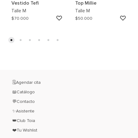
Vestido Tefi
Top Millie
Talle
M
Talle
M
AGREGAR
AGRE
$
70.000
$
50.000
A
A
MI
MI
WISHLIST
WISH
🗓️Agendar cita
📖Catálogo
💬Contacto
✨Asistente
👑Club Toia
❤️Tu Wishlist