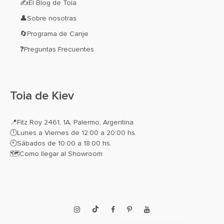
✍El Blog de Toia
👤Sobre nosotras
🔄Programa de Canje
❓Preguntas Frecuentes
Toia de Kiev
📍
Fitz Roy 2461, 1A, Palermo, Argentina
🕛Lunes a Viernes de 12:00 a 20:00 hs.
🕙Sábados de 10:00 a 18:00 hs.
🗺️
Como llegar al Showroom
Instagram
TikTok
Facebook
Pinterest
YouTube