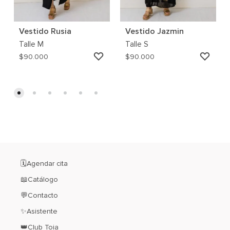
Vestido Rusia
Vestido Jazmin
Talle
M
Talle
S
AGREGAR
AGRE
$
90.000
$
90.000
A
A
MI
MI
WISHLIST
WISH
🗓️Agendar cita
📖Catálogo
💬Contacto
✨Asistente
👑Club Toia