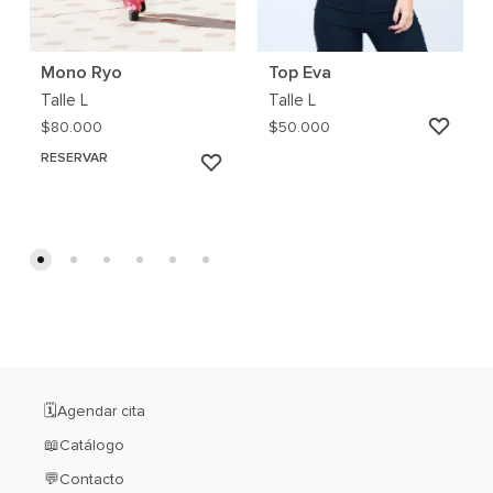
Mono Ryo
Top Eva
Talle
L
Talle
L
AGRE
$
80.000
$
50.000
A
RESERVAR
AGREGAR
MI
A
WISH
MI
WISHLIST
🗓️Agendar cita
📖Catálogo
💬Contacto