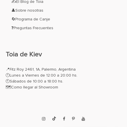
✍El Blog de Toia
👤Sobre nosotras
🔄Programa de Canje
❓Preguntas Frecuentes
Toia de Kiev
📍
Fitz Roy 2461, 1A, Palermo, Argentina
🕛Lunes a Viernes de 12:00 a 20:00 hs.
🕙Sábados de 10:00 a 18:00 hs.
🗺️
Como llegar al Showroom
Instagram
TikTok
Facebook
Pinterest
YouTube