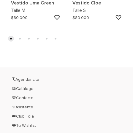
Vestido Uma Green
Vestido Cloe
Talle
M
Talle
S
AGREGAR
AGRE
$
80.000
$
80.000
A
A
MI
MI
WISHLIST
WISH
🗓️Agendar cita
📖Catálogo
💬Contacto
✨Asistente
👑Club Toia
❤️Tu Wishlist