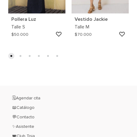
Pollera Luz
Vestido Jackie
Talle
S
Talle
M
AGREGAR
AGRE
$
50.000
$
70.000
A
A
MI
MI
WISHLIST
WISH
🗓️Agendar cita
📖Catálogo
💬Contacto
✨Asistente
👑Club Toia