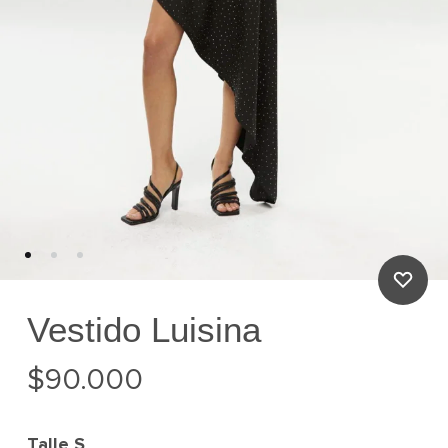
Vestido Luisina
$
90.000
Talle
S